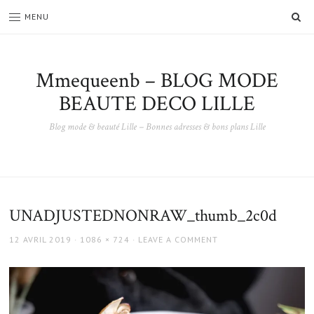
SE
MENU
Mmequeenb – BLOG MODE
BEAUTE DECO LILLE
Blog mode & beauté Lille – Bonnes adresses & bons plans Lille
UNADJUSTEDNONRAW_thumb_2c0d
POSTED
FULL
12 AVRIL 2019
1086 × 724
LEAVE A COMMENT
ON
SIZE