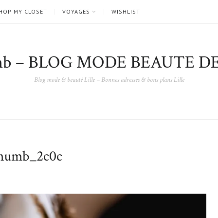
HOP MY CLOSET
VOYAGES
WISHLIST
nb – BLOG MODE BEAUTE DE
Blog mode & beauté Lille – Bonnes adresses & bons plans Lille
umb_2c0c