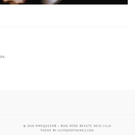
re.
© 2026
MMEQUEENB – BLOG MODE BEAUTE DECO LILLE
THEME BY
JUSTGOODTHEMES.COM
.