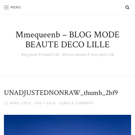
SE
MENU
Mmequeenb – BLOG MODE
BEAUTE DECO LILLE
Blog mode & beauté Lille – Bonnes adresses & bons plans Lille
UNADJUSTEDNONRAW_thumb_2bf9
POSTED
FULL
12 AVRIL 2019
768 × 1024
LEAVE A COMMENT
ON
SIZE