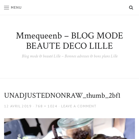
SE
MENU
Mmequeenb – BLOG MODE
BEAUTE DECO LILLE
Blog mode & beauté Lille – Bonnes adresses & bons plans Lille
UNADJUSTEDNONRAW_thumb_2bf1
POSTED
FULL
12 AVRIL 2019
768 × 1024
LEAVE A COMMENT
ON
SIZE