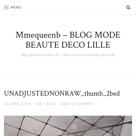
SE
MENU
Mmequeenb – BLOG MODE
BEAUTE DECO LILLE
Blog mode & beauté Lille – Bonnes adresses & bons plans Lille
UNADJUSTEDNONRAW_thumb_2bed
POSTED
FULL
12 AVRIL 2019
768 × 1024
LEAVE A COMMENT
ON
SIZE