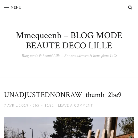
SE
MENU
Mmequeenb – BLOG MODE
BEAUTE DECO LILLE
Blog mode & beauté Lille – Bonnes adresses & bons plans Lille
UNADJUSTEDNONRAW_thumb_2be9
POSTED
FULL
7 AVRIL 2019
665 × 1182
LEAVE A COMMENT
ON
SIZE