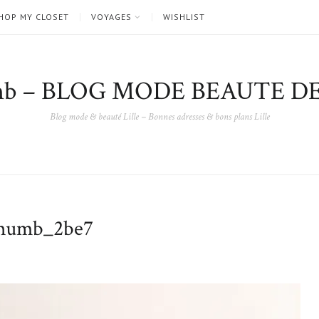
HOP MY CLOSET
VOYAGES
WISHLIST
nb – BLOG MODE BEAUTE DE
Blog mode & beauté Lille – Bonnes adresses & bons plans Lille
umb_2be7