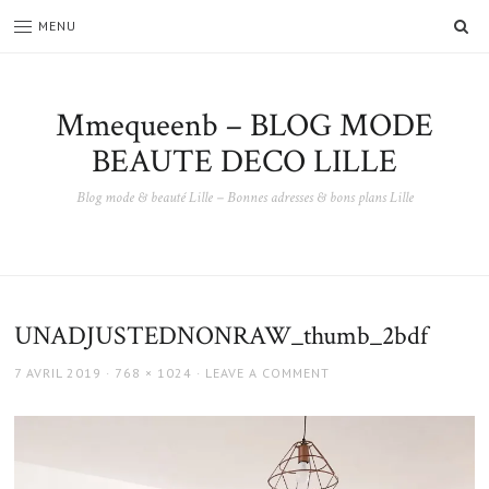
SE
MENU
Mmequeenb – BLOG MODE
BEAUTE DECO LILLE
Blog mode & beauté Lille – Bonnes adresses & bons plans Lille
UNADJUSTEDNONRAW_thumb_2bdf
POSTED
FULL
7 AVRIL 2019
768 × 1024
LEAVE A COMMENT
ON
SIZE