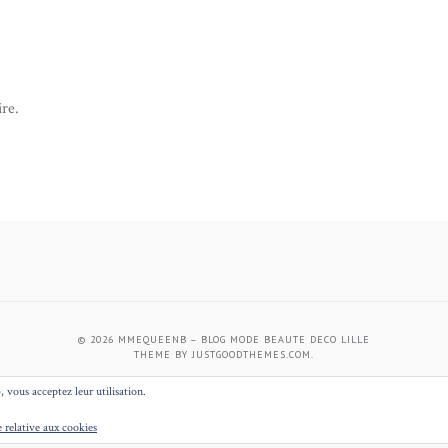
re.
© 2026
MMEQUEENB – BLOG MODE BEAUTE DECO LILLE
THEME BY
JUSTGOODTHEMES.COM
.
, vous acceptez leur utilisation.
BACK
e relative aux cookies
TO