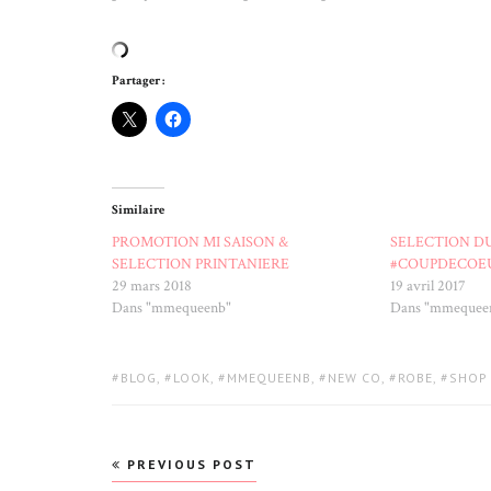
Partager :
Similaire
PROMOTION MI SAISON &
SELECTION D
SELECTION PRINTANIERE
#COUPDECOE
29 mars 2018
19 avril 2017
Dans "mmequeenb"
Dans "mmequee
TAGS:
BLOG
,
LOOK
,
MMEQUEENB
,
NEW CO
,
ROBE
,
SHOP
Navigation
PREVIOUS POST