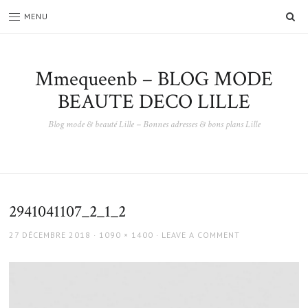
SE
MENU
Mmequeenb – BLOG MODE
BEAUTE DECO LILLE
Blog mode & beauté Lille – Bonnes adresses & bons plans Lille
2941041107_2_1_2
POSTED
FULL
27 DÉCEMBRE 2018
1090 × 1400
LEAVE A COMMENT
ON
SIZE