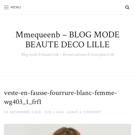
SE
MENU
Mmequeenb – BLOG MODE
BEAUTE DECO LILLE
Blog mode & beauté Lille – Bonnes adresses & bons plans Lille
veste-en-fausse-fourrure-blanc-femme-
wg403_1_frf1
POSTED
FULL
18 NOVEMBRE 2018
501 × 660
LEAVE A COMMENT
ON
SIZE