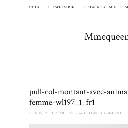
OOTD
PRESENTATION
RÉSEAUX SOCIAUX
S
Mmequee
pull-col-montant-avec-animat
femme-wl197_1_fr1
POSTED
FULL
18 NOVEMBRE 2018
350 × 461
LEAVE A COMMENT
ON
SIZE