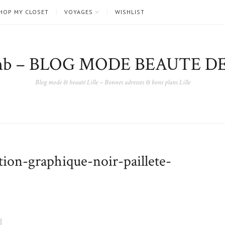
HOP MY CLOSET
VOYAGES
WISHLIST
nb – BLOG MODE BEAUTE DE
Blog mode & beauté Lille – Bonnes adresses & bons plans Lille
ion-graphique-noir-paillete-