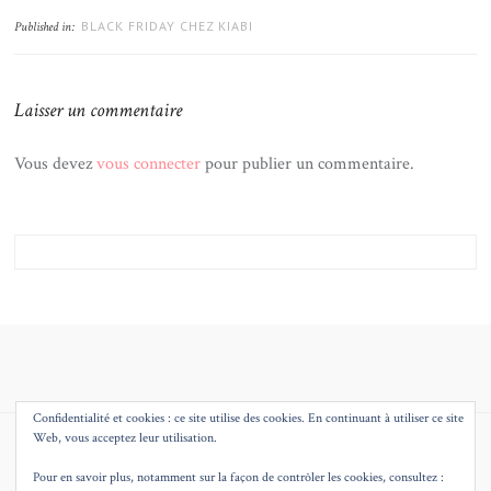
BLACK FRIDAY CHEZ KIABI
Published in:
Laisser un commentaire
Vous devez
vous connecter
pour publier un commentaire.
Confidentialité et cookies : ce site utilise des cookies. En continuant à utiliser ce site
Web, vous acceptez leur utilisation.
© 2026
MMEQUEENB – BLOG MODE BEAUTE DECO LILLE
THEME BY
JUSTGOODTHEMES.COM
.
Pour en savoir plus, notamment sur la façon de contrôler les cookies, consultez :