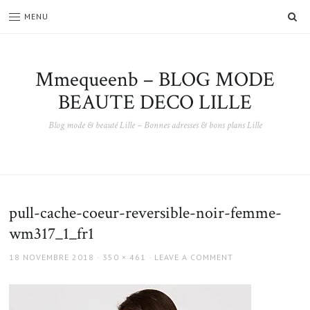
SE
MENU
Mmequeenb – BLOG MODE
BEAUTE DECO LILLE
Blog mode & beauté Lille – Bonnes adresses & bons plans Lille
pull-cache-coeur-reversible-noir-femme-
wm317_1_fr1
POSTED
FULL
18 NOVEMBRE 2018
350 × 461
LEAVE A COMMENT
ON
SIZE