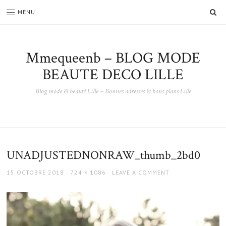
SE
MENU
Mmequeenb – BLOG MODE
BEAUTE DECO LILLE
Blog mode & beauté Lille – Bonnes adresses & bons plans Lille
UNADJUSTEDNONRAW_thumb_2bd0
POSTED
FULL
15 OCTOBRE 2018
724 × 1086
LEAVE A COMMENT
ON
SIZE