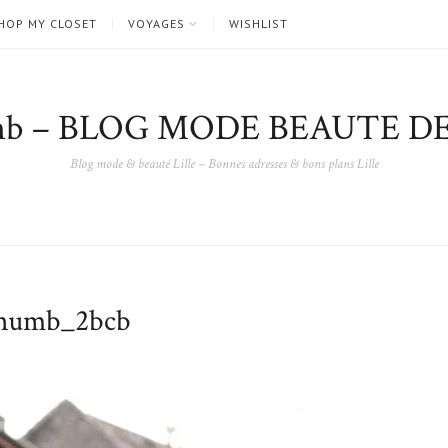
HOP MY CLOSET
VOYAGES
WISHLIST
nb – BLOG MODE BEAUTE DE
Blog mode & beauté Lille – Bonnes adresses & bons plans Lille
umb_2bcb