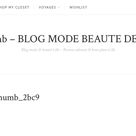
HOP MY CLOSET
VOYAGES
WISHLIST
nb – BLOG MODE BEAUTE DE
Blog mode & beauté Lille – Bonnes adresses & bons plans Lille
umb_2bc9