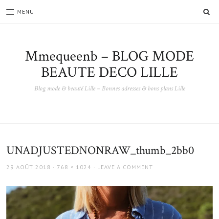
SE
MENU
Mmequeenb – BLOG MODE
BEAUTE DECO LILLE
Blog mode & beauté Lille – Bonnes adresses & bons plans Lille
UNADJUSTEDNONRAW_thumb_2bb0
POSTED
FULL
29 AOÛT 2018
768 × 1024
LEAVE A COMMENT
ON
SIZE