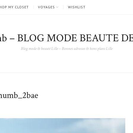
HOP MY CLOSET
VOYAGES
WISHLIST
nb – BLOG MODE BEAUTE DE
Blog mode & beauté Lille – Bonnes adresses & bons plans Lille
umb_2bae