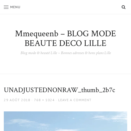
SE
MENU
Mmequeenb – BLOG MODE
BEAUTE DECO LILLE
Blog mode & beauté Lille – Bonnes adresses & bons plans Lille
UNADJUSTEDNONRAW_thumb_2b7c
POSTED
FULL
29 AOÛT 2018
768 × 1024
LEAVE A COMMENT
ON
SIZE