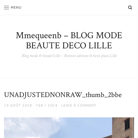
SE
MENU
Mmequeenb – BLOG MODE
BEAUTE DECO LILLE
Blog mode & beauté Lille – Bonnes adresses & bons plans Lille
UNADJUSTEDNONRAW_thumb_2bbe
POSTED
FULL
29 AOÛT 2018
768 × 1024
LEAVE A COMMENT
ON
SIZE