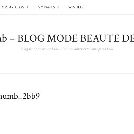
HOP MY CLOSET
VOYAGES
WISHLIST
nb – BLOG MODE BEAUTE DE
Blog mode & beauté Lille – Bonnes adresses & bons plans Lille
umb_2bb9