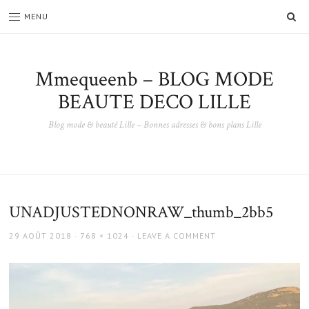
SE
MENU
Mmequeenb – BLOG MODE
BEAUTE DECO LILLE
Blog mode & beauté Lille – Bonnes adresses & bons plans Lille
UNADJUSTEDNONRAW_thumb_2bb5
POSTED
FULL
29 AOÛT 2018
768 × 1024
LEAVE A COMMENT
ON
SIZE