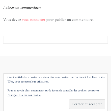
Laisser un commentaire
Vous devez
vous connecter
pour publier un commentaire.
Confidentialité et cookies : ce site utilise des cookies. En continuant à utiliser ce site
Web, vous acceptez leur utilisation.
© 2026
MMEQUEENB – BLOG MODE BEAUTE DECO LILLE
THEME BY
JUSTGOODTHEMES.COM
.
Pour en savoir plus, notamment sur la façon de contrôler les cookies, consultez :
Politique relative aux cookies
BACK