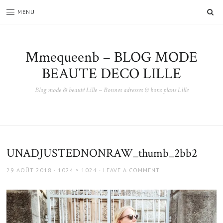
SE
MENU
Mmequeenb – BLOG MODE
BEAUTE DECO LILLE
Blog mode & beauté Lille – Bonnes adresses & bons plans Lille
UNADJUSTEDNONRAW_thumb_2bb2
POSTED
FULL
29 AOÛT 2018
1024 × 1024
LEAVE A COMMENT
ON
SIZE