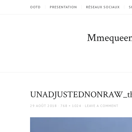
OOTD
PRESENTATION
RÉSEAUX SOCIAUX
S
Mmequee
UNADJUSTEDNONRAW_th
POSTED
FULL
29 AOÛT 2018
768 × 1024
LEAVE A COMMENT
ON
SIZE