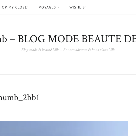
HOP MY CLOSET
VOYAGES
WISHLIST
nb – BLOG MODE BEAUTE DE
Blog mode & beauté Lille – Bonnes adresses & bons plans Lille
umb_2bb1