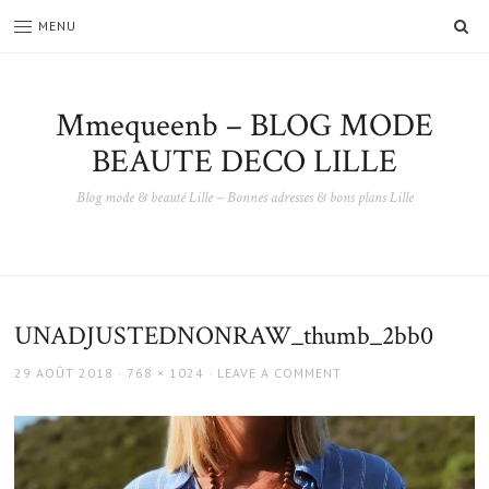
SE
MENU
Mmequeenb – BLOG MODE
BEAUTE DECO LILLE
Blog mode & beauté Lille – Bonnes adresses & bons plans Lille
UNADJUSTEDNONRAW_thumb_2bb0
POSTED
FULL
29 AOÛT 2018
768 × 1024
LEAVE A COMMENT
ON
SIZE