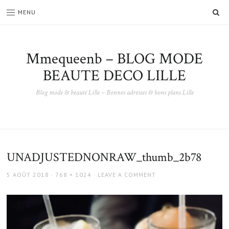
SE
MENU
Mmequeenb – BLOG MODE
BEAUTE DECO LILLE
Blog mode & beauté Lille – Bonnes adresses & bons plans Lille
UNADJUSTEDNONRAW_thumb_2b78
POSTED
FULL
5 AOÛT 2018
768 × 1024
LEAVE A COMMENT
ON
SIZE