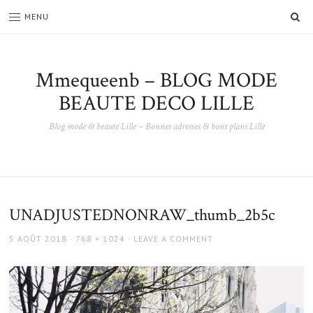
SE
MENU
Mmequeenb – BLOG MODE
BEAUTE DECO LILLE
Blog mode & beauté Lille – Bonnes adresses & bons plans Lille
UNADJUSTEDNONRAW_thumb_2b5c
POSTED
FULL
5 AOÛT 2018
768 × 1024
LEAVE A COMMENT
ON
SIZE