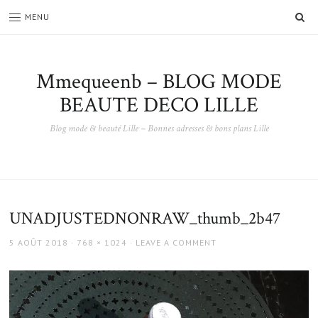
SE
MENU
Mmequeenb – BLOG MODE
BEAUTE DECO LILLE
Blog mode & beauté Lille – Bonnes adresses & bons plans Lille
UNADJUSTEDNONRAW_thumb_2b47
POSTED
FULL
5 AOÛT 2018
768 × 1024
LEAVE A COMMENT
ON
SIZE