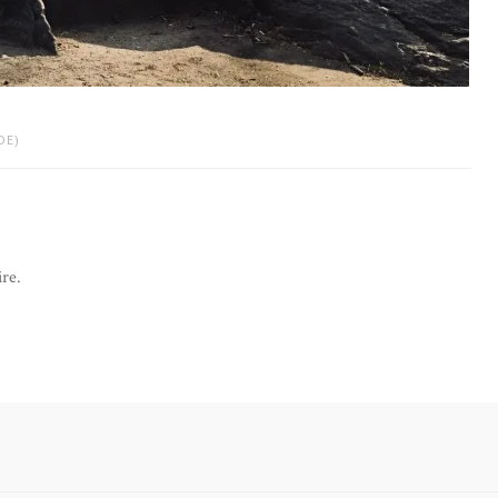
DE)
re.