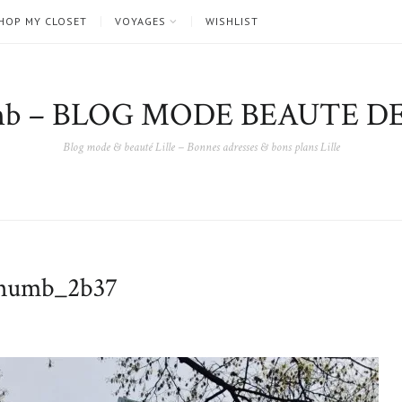
HOP MY CLOSET
VOYAGES
WISHLIST
nb – BLOG MODE BEAUTE DE
Blog mode & beauté Lille – Bonnes adresses & bons plans Lille
umb_2b37