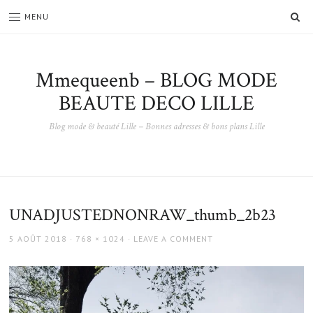
SE
MENU
Mmequeenb – BLOG MODE
BEAUTE DECO LILLE
Blog mode & beauté Lille – Bonnes adresses & bons plans Lille
UNADJUSTEDNONRAW_thumb_2b23
POSTED
FULL
5 AOÛT 2018
768 × 1024
LEAVE A COMMENT
ON
SIZE