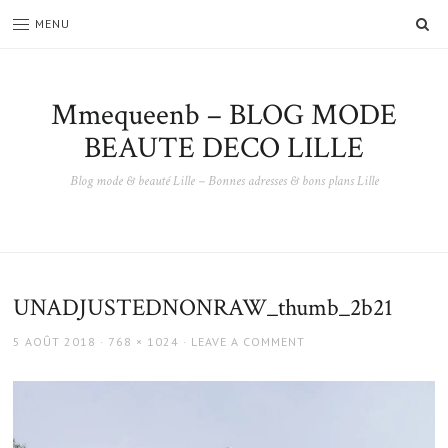
SE
MENU
Mmequeenb – BLOG MODE
BEAUTE DECO LILLE
Blog mode & beauté Lille – Bonnes adresses & bons plans Lille
UNADJUSTEDNONRAW_thumb_2b21
POSTED
FULL
5 AOÛT 2018
768 × 1024
LEAVE A COMMENT
ON
SIZE