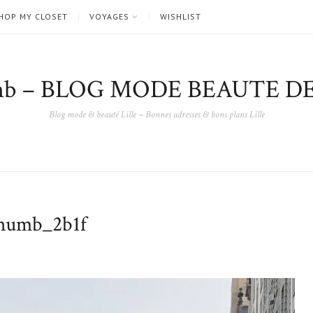
HOP MY CLOSET
VOYAGES
WISHLIST
nb – BLOG MODE BEAUTE DE
Blog mode & beauté Lille – Bonnes adresses & bons plans Lille
umb_2b1f