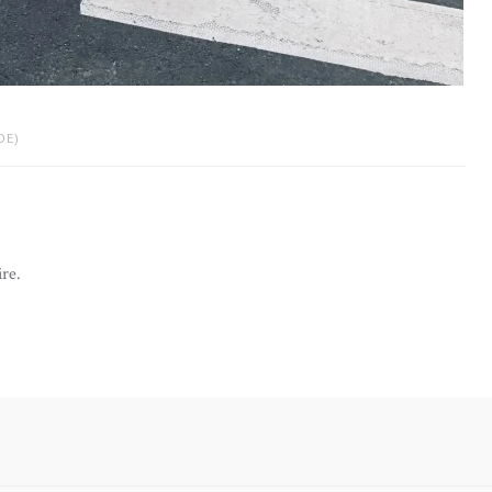
DE)
re.