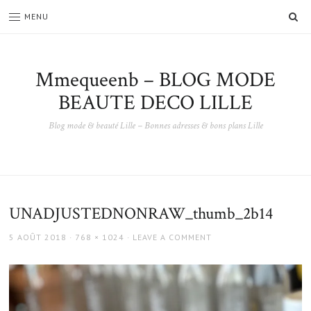
SE
MENU
Mmequeenb – BLOG MODE
BEAUTE DECO LILLE
Blog mode & beauté Lille – Bonnes adresses & bons plans Lille
UNADJUSTEDNONRAW_thumb_2b14
POSTED
FULL
5 AOÛT 2018
768 × 1024
LEAVE A COMMENT
ON
SIZE