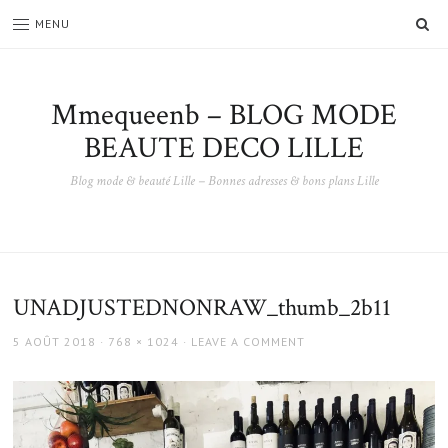
SE
MENU
Mmequeenb – BLOG MODE
BEAUTE DECO LILLE
Blog mode & beauté Lille – Bonnes adresses & bons plans Lille
UNADJUSTEDNONRAW_thumb_2b11
POSTED
FULL
5 AOÛT 2018
768 × 1024
LEAVE A COMMENT
ON
SIZE