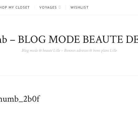
HOP MY CLOSET
VOYAGES
WISHLIST
nb – BLOG MODE BEAUTE DE
Blog mode & beauté Lille – Bonnes adresses & bons plans Lille
umb_2b0f