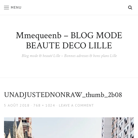
SE
MENU
Mmequeenb – BLOG MODE
BEAUTE DECO LILLE
Blog mode & beauté Lille – Bonnes adresses & bons plans Lille
UNADJUSTEDNONRAW_thumb_2b08
POSTED
FULL
5 AOÛT 2018
768 × 1024
LEAVE A COMMENT
ON
SIZE