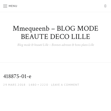
SE
MENU
Mmequeenb – BLOG MODE
BEAUTE DECO LILLE
Blog mode & beauté Lille – Bonnes adresses & bons plans Lille
418875-01-e
POSTED
FULL
29 MARS 2018
1480 × 2220
LEAVE A COMMENT
ON
SIZE