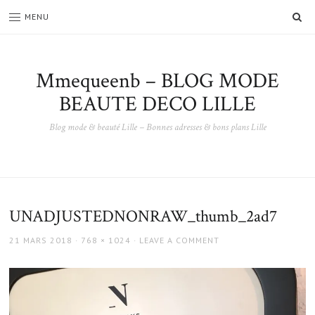
SE
MENU
Mmequeenb – BLOG MODE
BEAUTE DECO LILLE
Blog mode & beauté Lille – Bonnes adresses & bons plans Lille
UNADJUSTEDNONRAW_thumb_2ad7
POSTED
FULL
21 MARS 2018
768 × 1024
LEAVE A COMMENT
ON
SIZE