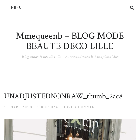
SE
MENU
Mmequeenb – BLOG MODE
BEAUTE DECO LILLE
Blog mode & beauté Lille – Bonnes adresses & bons plans Lille
UNADJUSTEDNONRAW_thumb_2ac8
POSTED
FULL
18 MARS 2018
768 × 1024
LEAVE A COMMENT
ON
SIZE