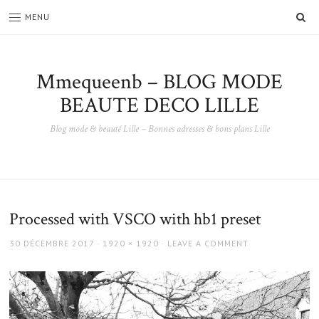
SE
MENU
Mmequeenb – BLOG MODE
BEAUTE DECO LILLE
Blog mode & beauté Lille – Bonnes adresses & bons plans Lille
Processed with VSCO with hb1 preset
POSTED
FULL
30 DÉCEMBRE 2017
1920 × 1920
LEAVE A COMMENT
ON
SIZE