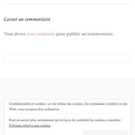
Laisser un commentaire
Vous devez
vous connecter
pour publier un commentaire.
Confidentialité et cookies : ce site utilise des cookies. En continuant à utiliser ce site
Web, vous acceptez leur utilisation.
© 2026
MMEQUEENB – BLOG MODE BEAUTE DECO LILLE
THEME BY
JUSTGOODTHEMES.COM
.
Pour en savoir plus, notamment sur la façon de contrôler les cookies, consultez :
Politique relative aux cookies
BACK