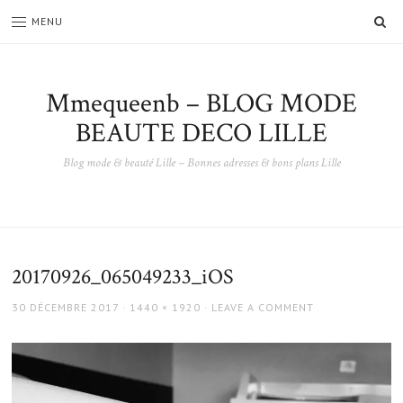
SE
MENU
Mmequeenb – BLOG MODE
BEAUTE DECO LILLE
Blog mode & beauté Lille – Bonnes adresses & bons plans Lille
20170926_065049233_iOS
POSTED
FULL
30 DÉCEMBRE 2017
1440 × 1920
LEAVE A COMMENT
ON
SIZE