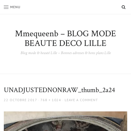
SE
MENU
Mmequeenb – BLOG MODE
BEAUTE DECO LILLE
Blog mode & beauté Lille – Bonnes adresses & bons plans Lille
UNADJUSTEDNONRAW_thumb_2a24
POSTED
FULL
22 OCTOBRE 2017
768 × 1024
LEAVE A COMMENT
ON
SIZE