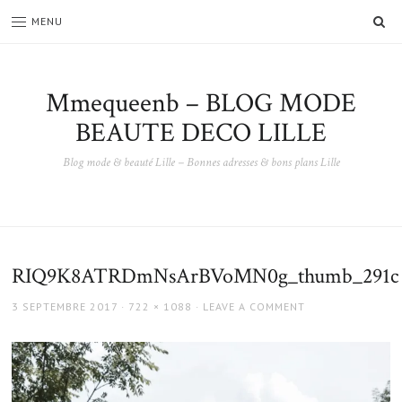
SE
MENU
Mmequeenb – BLOG MODE
BEAUTE DECO LILLE
Blog mode & beauté Lille – Bonnes adresses & bons plans Lille
RIQ9K8ATRDmNsArBVoMN0g_thumb_291c
POSTED
FULL
3 SEPTEMBRE 2017
722 × 1088
LEAVE A COMMENT
ON
SIZE