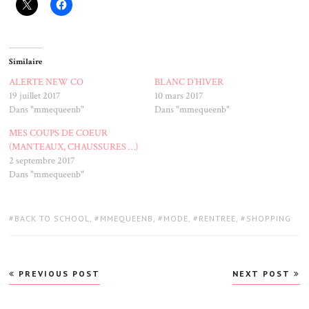
Similaire
ALERTE NEW CO
BLANC D’HIVER
19 juillet 2017
10 mars 2017
Dans "mmequeenb"
Dans "mmequeenb"
MES COUPS DE COEUR
(MANTEAUX, CHAUSSURES …)
2 septembre 2017
Dans "mmequeenb"
TAGS:
BACK TO SCHOOL
,
MMEQUEENB
,
MODE
,
RENTREE
,
SHOPPING
Navigation
PREVIOUS POST
NEXT POST
de
l’article