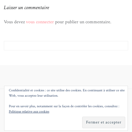
Laisser un commentaire
Vous devez
vous connecter
pour publier un commentaire.
Confidentialité et cookies : ce site utilise des cookies. En continuant à utiliser ce site
Web, vous acceptez leur utilisation.
© 2026
MMEQUEENB – BLOG MODE BEAUTE DECO LILLE
THEME BY
JUSTGOODTHEMES.COM
.
Pour en savoir plus, notamment sur la façon de contrôler les cookies, consultez :
Politique relative aux cookies
BACK
TO