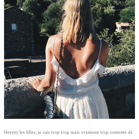
Heyyyy les filles, je suis trop trop mais vraiment trop contente de