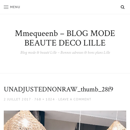
SE
MENU
Mmequeenb – BLOG MODE
BEAUTE DECO LILLE
Blog mode & beauté Lille – Bonnes adresses & bons plans Lille
UNADJUSTEDNONRAW_thumb_28f9
POSTED
FULL
2 JUILLET 2017
768 × 1024
LEAVE A COMMENT
ON
SIZE