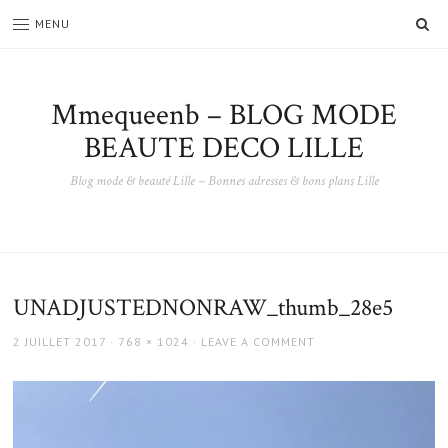
SE
MENU
Mmequeenb – BLOG MODE
BEAUTE DECO LILLE
Blog mode & beauté Lille – Bonnes adresses & bons plans Lille
UNADJUSTEDNONRAW_thumb_28e5
POSTED
FULL
2 JUILLET 2017
768 × 1024
LEAVE A COMMENT
ON
SIZE