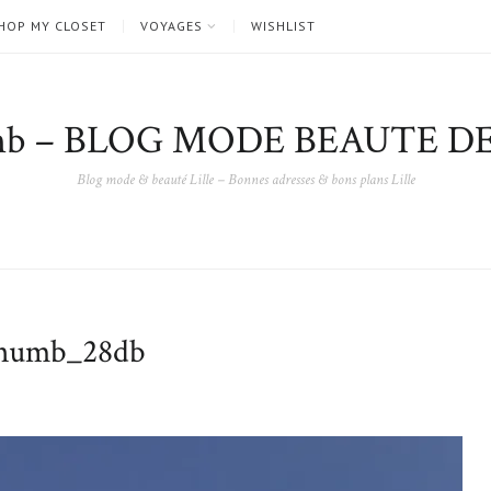
HOP MY CLOSET
VOYAGES
WISHLIST
nb – BLOG MODE BEAUTE DE
Blog mode & beauté Lille – Bonnes adresses & bons plans Lille
umb_28db