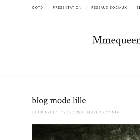
OOTD
PRESENTATION
RÉSEAUX SOCIAUX
S
Mmequee
blog mode lille
POSTED
FULL
24 JUIN 2017
722 × 1088
LEAVE A COMMENT
ON
SIZE