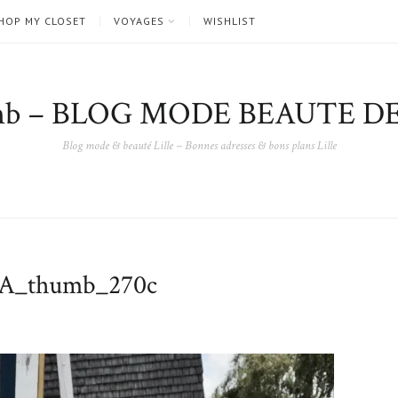
HOP MY CLOSET
VOYAGES
WISHLIST
nb – BLOG MODE BEAUTE DE
Blog mode & beauté Lille – Bonnes adresses & bons plans Lille
A_thumb_270c