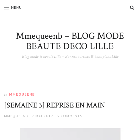
SE
MENU
Mmequeenb – BLOG MODE
BEAUTE DECO LILLE
Blog mode & beauté Lille – Bonnes adresses & bons plans Lille
MMEQUEENB
In
[SEMAINE 3] REPRISE EN MAIN
AUTHOR
POSTED
MMEQUEENB
7 MAI 2017
3 COMMENTS
ON