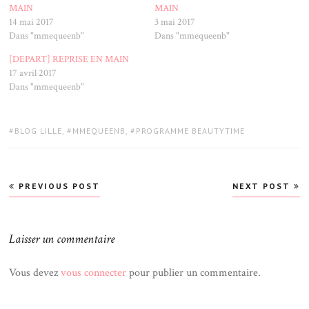
MAIN
MAIN
14 mai 2017
3 mai 2017
Dans "mmequeenb"
Dans "mmequeenb"
[DEPART] REPRISE EN MAIN
17 avril 2017
Dans "mmequeenb"
TAGS:
BLOG LILLE
,
MMEQUEENB
,
PROGRAMME BEAUTYTIME
Navigation
PREVIOUS POST
NEXT POST
de
l’article
Laisser un commentaire
Vous devez
vous connecter
pour publier un commentaire.